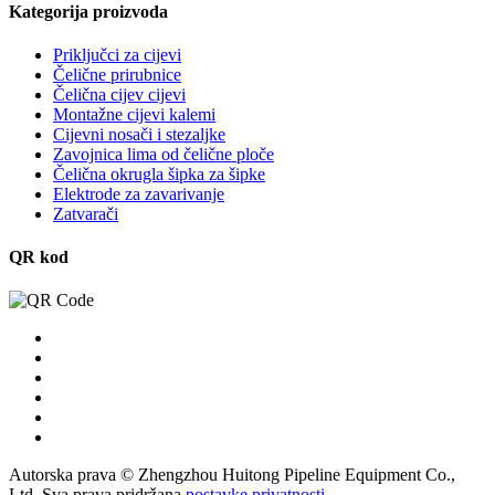
Kategorija proizvoda
Priključci za cijevi
Čelične prirubnice
Čelična cijev cijevi
Montažne cijevi kalemi
Cijevni nosači i stezaljke
Zavojnica lima od čelične ploče
Čelična okrugla šipka za šipke
Elektrode za zavarivanje
Zatvarači
QR kod
Autorska prava © Zhengzhou Huitong Pipeline Equipment Co.,
Ltd. Sva prava pridržana.
postavke privatnosti