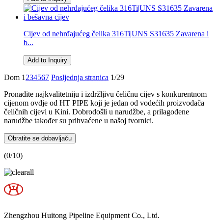
Cijev od nehrđajućeg čelika 316Ti|UNS S31635 Zavarena i
b...
Add to Inquiry
Dom
1
2
3
4
5
6
7
Posljednja stranica
1/29
Pronađite najkvalitetniju i izdržljivu čeličnu cijev s konkurentnom
cijenom ovdje od HT PIPE koji je jedan od vodećih proizvođača
čeličnih cijevi u Kini. Dobrodošli u narudžbe, a prilagođene
narudžbe također su prihvaćene u našoj tvornici.
Obratite se dobavljaču
(
0
/10)
Zhengzhou Huitong Pipeline Equipment Co., Ltd.