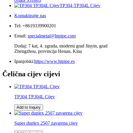
čelika S31803
TP304 TP304L Cijev
Kontaktirajte nas
Tel: +8619339900201
Email:
specialmetal@htpipe.com
Dodaj: 7 kat, 4. zgrada, moderni grad Jinyin, grad
Zhengzhou, provincija Henan, Kina
španjolski:
https://www.htpipe.es
Čelična cijev cijevi
TP304 TP304L Cijev
Add to Inquiry
Super duplex 2507 zavarena cijev