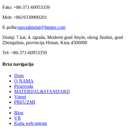
Faks: +86-371-60953359
Mob: +8619339900201
E-pošta:
specialmetal@htpipe.com
Dodaj: 7 kat, 4. zgrada, Moderni grad Jinyin, okrug Jinshui, grad
Zhengzhou, provincija Henan, Kina 4500000
Tel: +86-371-60953359
Brza navigacija
Dom
O NAMA
Proizvoda
MATERIJAL&STANDARD
Vijesti
PREUZMI
Blog
VR
Karta web-mjesta