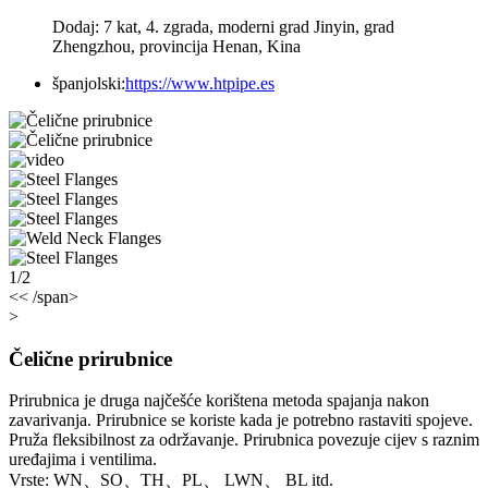
Dodaj: 7 kat, 4. zgrada, moderni grad Jinyin, grad
Zhengzhou, provincija Henan, Kina
španjolski:
https://www.htpipe.es
1/2
<< /span>
>
Čelične prirubnice
Prirubnica je druga najčešće korištena metoda spajanja nakon
zavarivanja. Prirubnice se koriste kada je potrebno rastaviti spojeve.
Pruža fleksibilnost za održavanje. Prirubnica povezuje cijev s raznim
uređajima i ventilima.
Vrste: WN、SO、TH、PL、 LWN、 BL itd.