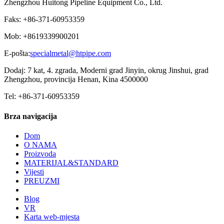
Zhengzhou Huitong Pipeline Equipment Co., Ltd.
Faks: +86-371-60953359
Mob: +8619339900201
E-pošta:
specialmetal@htpipe.com
Dodaj: 7 kat, 4. zgrada, Moderni grad Jinyin, okrug Jinshui, grad
Zhengzhou, provincija Henan, Kina 4500000
Tel: +86-371-60953359
Brza navigacija
Dom
O NAMA
Proizvoda
MATERIJAL&STANDARD
Vijesti
PREUZMI
Blog
VR
Karta web-mjesta