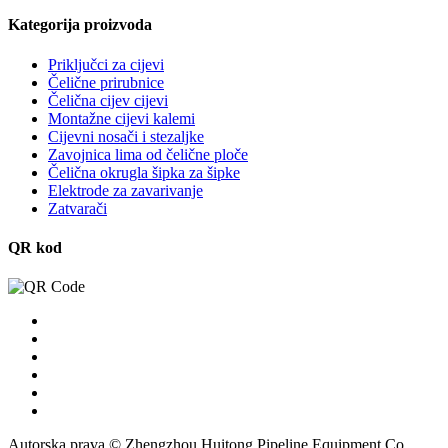
Kategorija proizvoda
Priključci za cijevi
Čelične prirubnice
Čelična cijev cijevi
Montažne cijevi kalemi
Cijevni nosači i stezaljke
Zavojnica lima od čelične ploče
Čelična okrugla šipka za šipke
Elektrode za zavarivanje
Zatvarači
QR kod
Autorska prava © Zhengzhou Huitong Pipeline Equipment Co.,