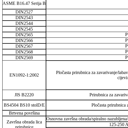
ASME B16.47 Serija B
DIN2527
DIN2543
DIN2544
DIN2545
P
DIN2565
P
DIN2566
P
DIN2567
P
DIN2568
P
DIN2569
Pločasta prirubnica za zavarivanje/labav
EN1092-1:2002
cijev
JIS B2220
Prirubnica za zavariv
BS4504 BS10 stolD/E
Pločasta prirubnica
Brtvena površina
Osnovna završna obrada/spiralno nazubljena/
Završna obrada lica
125-250 A
prirubnice