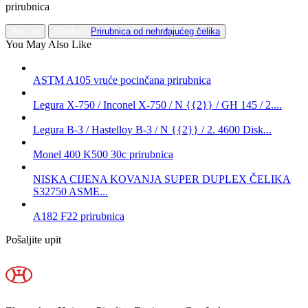
prirubnica
Par: ne
Sljedeći:
Prirubnica od nehrđajućeg čelika
You May Also Like
ASTM A105 vruće pocinčana prirubnica
Legura X-750 / Inconel X-750 / N {{2}} / GH 145 / 2....
Legura B-3 / Hastelloy B-3 / N {{2}} / 2. 4600 Disk...
Monel 400 K500 30c prirubnica
NISKA CIJENA KOVANJA SUPER DUPLEX ČELIKA
S32750 ASME...
A182 F22 prirubnica
Pošaljite upit