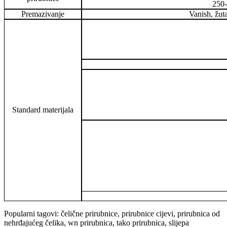
250-
Premazivanje
Vanish, žuta
Standard materijala
Popularni tagovi: čelične prirubnice, prirubnice cijevi, prirubnica od
nehrđajućeg čelika, wn prirubnica, tako prirubnica, slijepa