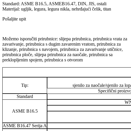
Standard: ASME B16.5, ASMEB16.47, DIN, JIS, ostali
Materijal: ugljik, legura, legura nikla, nehrđajući čelik, titan
Pošaljite upit
Možemo isporučiti prirubnice: slijepa prirubnica, prirubnica vrata za
zavarivanje, prirubnica s dugim zavarenim vratom, prirubnica za
klizanje, prirubnica s navojem, prirubnica za zavarivanje utičnice,
prirubnica ploče, slijepa prirubnica za naočale, prirubnica sa
preklopljenim spojem, prirubnica s otvorom
Tip:
sjenilo za naočale/sjenilo za lo
Specifični proizv
Standard
WN/
ASME B16.5
ASME B16.47 Serija A