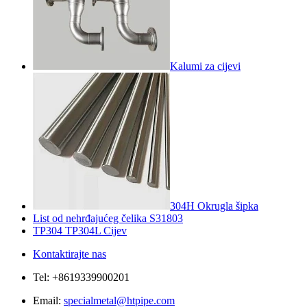
Kalumi za cijevi
304H Okrugla šipka
List od nehrđajućeg čelika S31803
TP304 TP304L Cijev
Kontaktirajte nas
Tel: +8619339900201
Email:
specialmetal@htpipe.com