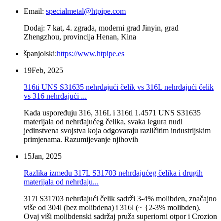
Email:
specialmetal@htpipe.com
Dodaj: 7 kat, 4. zgrada, moderni grad Jinyin, grad
Zhengzhou, provincija Henan, Kina
španjolski:
https://www.htpipe.es
19
Feb, 2025
316ti UNS S31635 nehrđajući čelik vs 316L nehrđajući čelik
vs 316 nehrđajući ...
Kada uspoređuju 316, 316L i 316ti 1.4571 UNS S31635
materijala od nehrđajućeg čelika, svaka legura nudi
jedinstvena svojstva koja odgovaraju različitim industrijskim
primjenama. Razumijevanje njihovih
15
Jan, 2025
Razlika između 317L S31703 nehrđajućeg čelika i drugih
materijala od nehrđaju...
317l S31703 nehrđajući čelik sadrži 3-4% molibden, značajno
više od 304l (bez molibdena) i 316l (~ {2-3% molibden).
Ovaj viši molibdenski sadržaj pruža superiorni otpor i Crozion