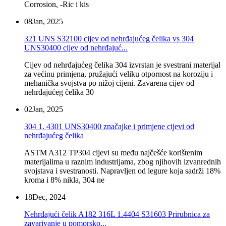
Corrosion, -Ric i kis
08
Jan, 2025
321 UNS S32100 cijev od nehrđajućeg čelika vs 304
UNS30400 cijev od nehrđajuć...
Cijev od nehrđajućeg čelika 304 izvrstan je svestrani materijal
za većinu primjena, pružajući veliku otpornost na koroziju i
mehanička svojstva po nižoj cijeni. Zavarena cijev od
nehrđajućeg čelika 30
02
Jan, 2025
304 1. 4301 UNS30400 značajke i primjene cijevi od
nehrđajućeg čelika
ASTM A312 TP304 cijevi su među najčešće korištenim
materijalima u raznim industrijama, zbog njihovih izvanrednih
svojstava i svestranosti. Napravljen od legure koja sadrži 18%
kroma i 8% nikla, 304 ne
18
Dec, 2024
Nehrđajući čelik A182 316L 1.4404 S31603 Prirubnica za
zavarivanje u pomorsko...