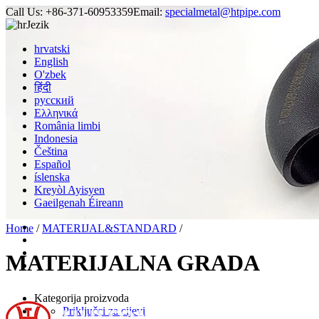
Call Us:
+86-371-60953359
Email:
specialmetal@htpipe.com
Jezik
hrvatski
English
O'zbek
हिंदी
русский
Ελληνικά
România limbi
Indonesia
Čeština
Español
íslenska
Kreyòl Ayisyen
Gaeilgenah Éireann
Home
/
MATERIJAL&STANDARD
/
MATERIJALNA GRADA
Kategorija proizvoda
Priključci za cijevi