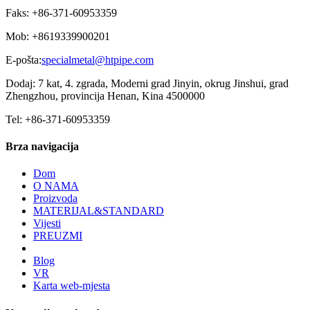
Faks: +86-371-60953359
Mob: +8619339900201
E-pošta:
specialmetal@htpipe.com
Dodaj: 7 kat, 4. zgrada, Moderni grad Jinyin, okrug Jinshui, grad
Zhengzhou, provincija Henan, Kina 4500000
Tel: +86-371-60953359
Brza navigacija
Dom
O NAMA
Proizvoda
MATERIJAL&STANDARD
Vijesti
PREUZMI
Blog
VR
Karta web-mjesta