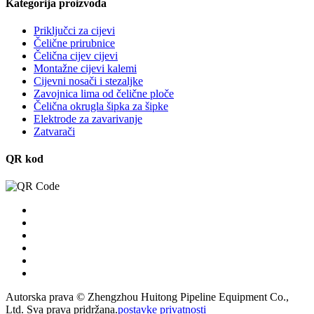
Kategorija proizvoda
Priključci za cijevi
Čelične prirubnice
Čelična cijev cijevi
Montažne cijevi kalemi
Cijevni nosači i stezaljke
Zavojnica lima od čelične ploče
Čelična okrugla šipka za šipke
Elektrode za zavarivanje
Zatvarači
QR kod
Autorska prava © Zhengzhou Huitong Pipeline Equipment Co.,
Ltd. Sva prava pridržana.
postavke privatnosti