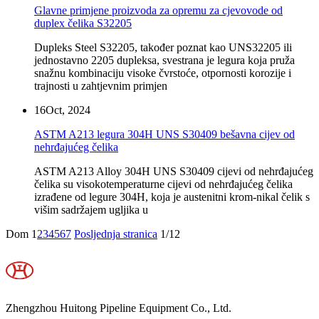
Glavne primjene proizvoda za opremu za cjevovode od
duplex čelika S32205
Dupleks Steel S32205, također poznat kao UNS32205 ili
jednostavno 2205 dupleksa, svestrana je legura koja pruža
snažnu kombinaciju visoke čvrstoće, otpornosti korozije i
trajnosti u zahtjevnim primjen
16
Oct, 2024
ASTM A213 legura 304H UNS S30409 bešavna cijev od
nehrđajućeg čelika
ASTM A213 Alloy 304H UNS S30409 cijevi od nehrđajućeg
čelika su visokotemperaturne cijevi od nehrđajućeg čelika
izrađene od legure 304H, koja je austenitni krom-nikal čelik s
višim sadržajem ugljika u
Dom
1
2
3
4
5
6
7
Posljednja stranica
1/12
Zhengzhou Huitong Pipeline Equipment Co., Ltd.