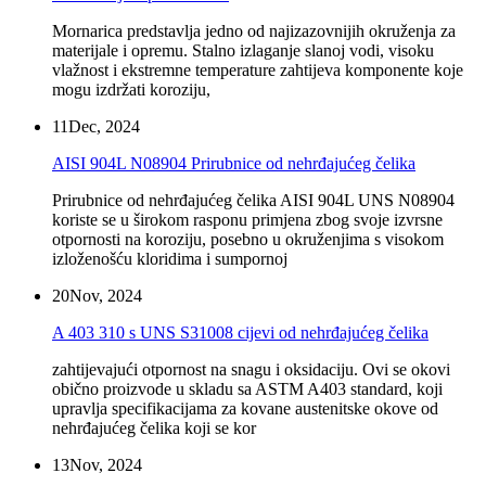
Mornarica predstavlja jedno od najizazovnijih okruženja za
materijale i opremu. Stalno izlaganje slanoj vodi, visoku
vlažnost i ekstremne temperature zahtijeva komponente koje
mogu izdržati koroziju,
11
Dec, 2024
AISI 904L N08904 Prirubnice od nehrđajućeg čelika
Prirubnice od nehrđajućeg čelika AISI 904L UNS N08904
koriste se u širokom rasponu primjena zbog svoje izvrsne
otpornosti na koroziju, posebno u okruženjima s visokom
izloženošću kloridima i sumpornoj
20
Nov, 2024
A 403 310 s UNS S31008 cijevi od nehrđajućeg čelika
zahtijevajući otpornost na snagu i oksidaciju. Ovi se okovi
obično proizvode u skladu sa ASTM A403 standard, koji
upravlja specifikacijama za kovane austenitske okove od
nehrđajućeg čelika koji se kor
13
Nov, 2024