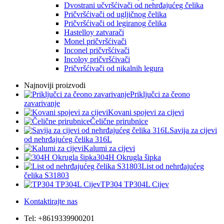
Dvostrani učvršćivači od nehrđajućeg čelika
Pričvršćivači od ugljičnog čelika
Pričvršćivači od legiranog čelika
Hastelloy zatvarači
Monel pričvršćivači
Inconel pričvršćivači
Incoloy pričvršćivači
Pričvršćivači od nikalnih legura
Najnoviji proizvodi
Priključci za čeono
zavarivanje
Kovani spojevi za cijevi
Čelične prirubnice
Savija za cijevi
od nehrđajućeg čelika 316L
Kalumi za cijevi
304H Okrugla šipka
List od nehrđajućeg
čelika S31803
TP304 TP304L Cijev
Kontaktirajte nas
Tel: +8619339900201